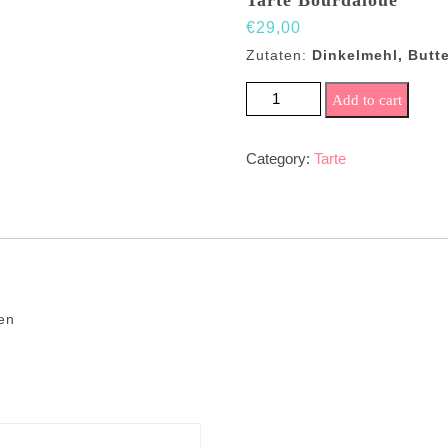
Tarte Bourdaloue
€
29,00
Zutaten:
Dinkelmehl, Butt
Tarte Bourdaloue quantity
Add to cart
Category:
Tarte
nen