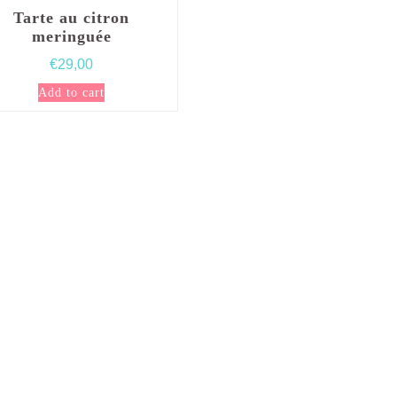
Tarte au citron
meringuée
€
29,00
Add to cart