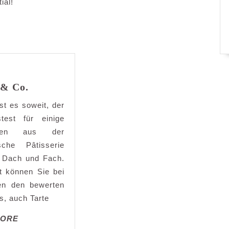
ial!
 & Co.
ist es soweit, der
stest für einige
eien aus der
ische Pâtisserie
r Dach und Fach.
t können Sie bei
en den bewerten
, auch Tarte
MORE