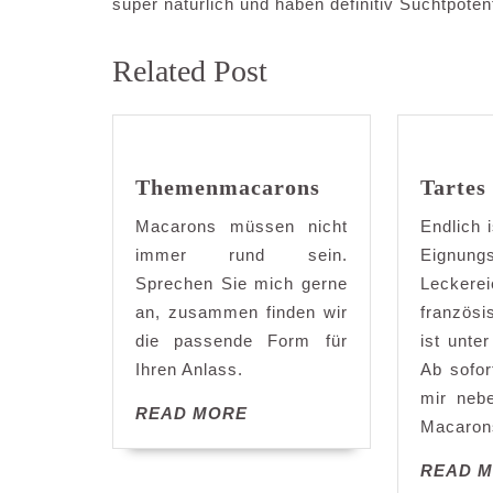
super natürlich und haben definitiv Suchtpotent
Related Post
Themenmacarons
Tartes
Macarons müssen nicht
Endlich 
immer rund sein.
Eignung
Sprechen Sie mich gerne
Lecker
an, zusammen finden wir
französ
die passende Form für
ist unte
Ihren Anlass.
Ab sofor
mir neb
READ MORE
Macarons
READ 